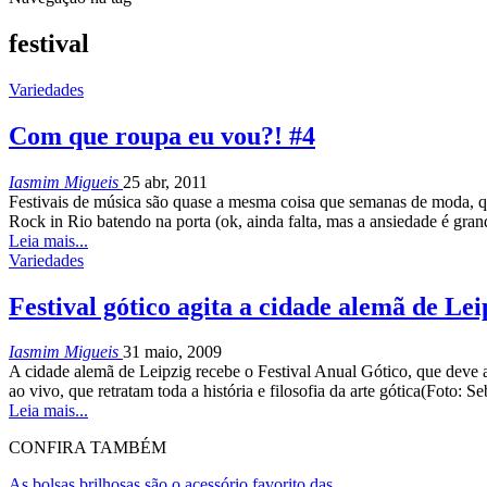
festival
Variedades
Com que roupa eu vou?! #4
Iasmim Migueis
25 abr, 2011
Festivais de música são quase a mesma coisa que semanas de moda, qu
Rock in Rio batendo na porta (ok, ainda falta, mas a ansiedade é gran
Leia mais...
Variedades
Festival gótico agita a cidade alemã de Lei
Iasmim Migueis
31 maio, 2009
A cidade alemã de Leipzig recebe o Festival Anual Gótico, que deve atr
ao vivo, que retratam toda a história e filosofia da arte gótica(Fot
Leia mais...
CONFIRA TAMBÉM
As bolsas brilhosas são o acessório favorito das…