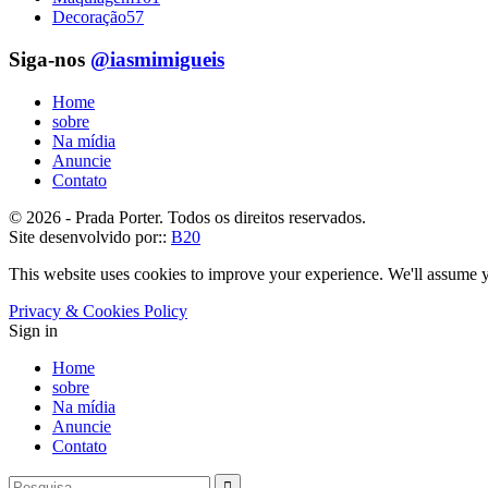
Decoração
57
Siga-nos
@iasmimigueis
Home
sobre
Na mídia
Anuncie
Contato
© 2026 - Prada Porter. Todos os direitos reservados.
Site desenvolvido por::
B20
This website uses cookies to improve your experience. We'll assume yo
Privacy & Cookies Policy
Sign in
Home
sobre
Na mídia
Anuncie
Contato