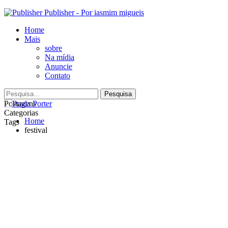
Publisher - Por iasmim migueis
Home
Mais
sobre
Na mídia
Anuncie
Contato
Postagens
Categorias
Home
Tags
festival