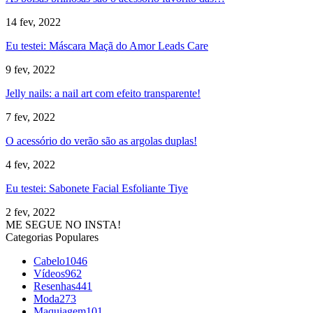
14 fev, 2022
Eu testei: Máscara Maçã do Amor Leads Care
9 fev, 2022
Jelly nails: a nail art com efeito transparente!
7 fev, 2022
O acessório do verão são as argolas duplas!
4 fev, 2022
Eu testei: Sabonete Facial Esfoliante Tiye
2 fev, 2022
ME SEGUE NO INSTA!
Categorias Populares
Cabelo
1046
Vídeos
962
Resenhas
441
Moda
273
Maquiagem
101