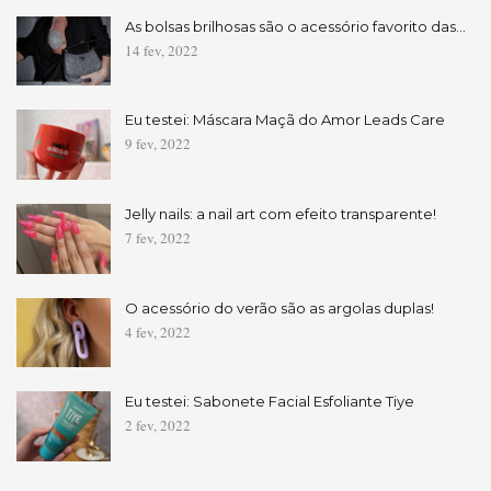
As bolsas brilhosas são o acessório favorito das…
14 fev, 2022
Eu testei: Máscara Maçã do Amor Leads Care
9 fev, 2022
Jelly nails: a nail art com efeito transparente!
7 fev, 2022
O acessório do verão são as argolas duplas!
4 fev, 2022
Eu testei: Sabonete Facial Esfoliante Tiye
2 fev, 2022