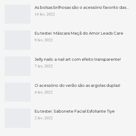
As bolsas brilhosas são o acessório favorito das…
14 fev, 2022
Eu testei: Máscara Maçã do Amor Leads Care
9 fev, 2022
Jelly nails: a nail art com efeito transparente!
7 fev, 2022
O acessório do verão são as argolas duplas!
4 fev, 2022
Eu testei: Sabonete Facial Esfoliante Tiye
2 fev, 2022