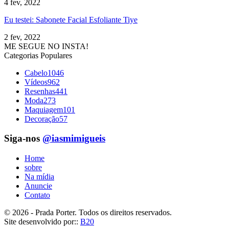
4 fev, 2022
Eu testei: Sabonete Facial Esfoliante Tiye
2 fev, 2022
ME SEGUE NO INSTA!
Categorias Populares
Cabelo
1046
Vídeos
962
Resenhas
441
Moda
273
Maquiagem
101
Decoração
57
Siga-nos
@iasmimigueis
Home
sobre
Na mídia
Anuncie
Contato
© 2026 - Prada Porter. Todos os direitos reservados.
Site desenvolvido por::
B20