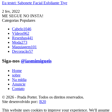
Eu testei: Sabonete Facial Esfoliante Tiye
2 fev, 2022
ME SEGUE NO INSTA!
Categorias Populares
Cabelo
1046
Vídeos
962
Resenhas
441
Moda
273
Maquiagem
101
Decoração
57
Siga-nos
@iasmimigueis
Home
sobre
Na mídia
Anuncie
Contato
© 2026 - Prada Porter. Todos os direitos reservados.
Site desenvolvido por::
B20
This website uses cookies to improve your experience. We'll assume