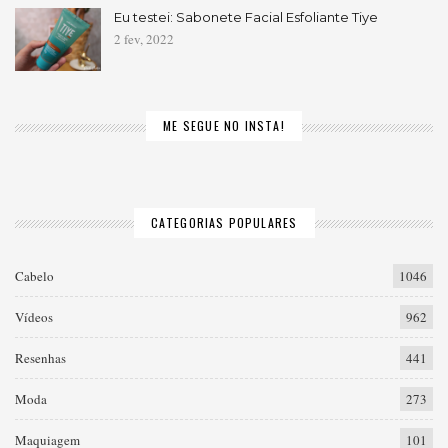
Eu testei: Sabonete Facial Esfoliante Tiye
2 fev, 2022
ME SEGUE NO INSTA!
CATEGORIAS POPULARES
Cabelo
1046
Vídeos
962
Resenhas
441
Moda
273
Maquiagem
101