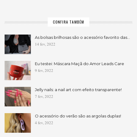
CONFIRA TAMBÉM
As bolsas brilhosas são o acessório favorito das…
14 fev, 2022
Eu testei: Máscara Maçã do Amor Leads Care
9 fev, 2022
Jelly nails: a nail art com efeito transparente!
7 fev, 2022
O acessório do verão são as argolas duplas!
4 fev, 2022