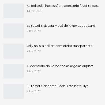
As bolsas brilhosas são o acessório favorito das…
14 fev, 2022
Eu testei: Máscara Maçã do Amor Leads Care
9 fev, 2022
Jelly nails: a nail art com efeito transparente!
7 fev, 2022
O acessório do verão são as argolas duplas!
4 fev, 2022
Eu testei: Sabonete Facial Esfoliante Tiye
2 fev, 2022