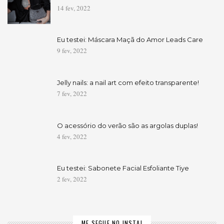
14 fev, 2022
Eu testei: Máscara Maçã do Amor Leads Care
9 fev, 2022
Jelly nails: a nail art com efeito transparente!
7 fev, 2022
O acessório do verão são as argolas duplas!
4 fev, 2022
Eu testei: Sabonete Facial Esfoliante Tiye
2 fev, 2022
ME SEGUE NO INSTA!