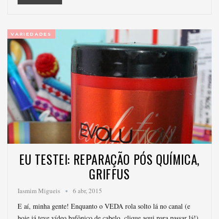
VARIEDADES
EU TESTEI: REPARAÇÃO PÓS QUÍMICA,
GRIFFUS
Iasmim Migueis
6 abr, 2015
E aí, minha gente! Enquanto o VEDA rola solto lá no canal (e
hoje já teve vídeo bafônico de cabelo, clique aqui para passar lá!),