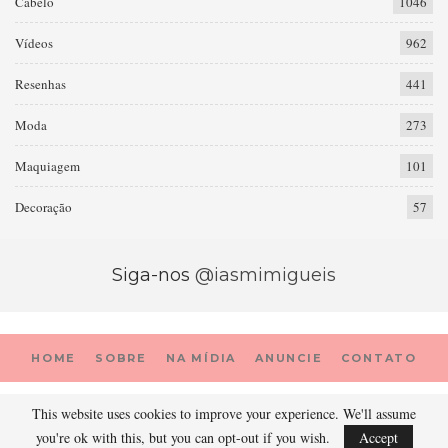
Cabelo
1046
Vídeos
962
Resenhas
441
Moda
273
Maquiagem
101
Decoração
57
Siga-nos
@iasmimigueis
HOME
SOBRE
NA MÍDIA
ANUNCIE
CONTATO
This website uses cookies to improve your experience. We'll assume
© 2026 - Prada Porter. Todos os direitos reservados.
you're ok with this, but you can opt-out if you wish.
Accept
Site desenvolvido por::
B20