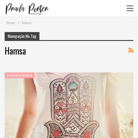
Home
hamsa
Navegação Na Tag
Hamsa
VARIEDADES