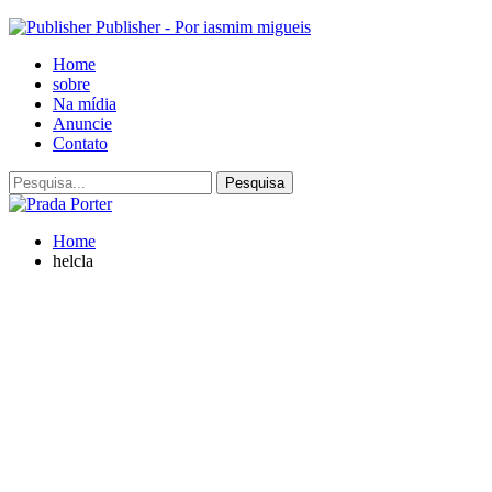
Publisher - Por iasmim migueis
Home
sobre
Na mídia
Anuncie
Contato
Home
helcla