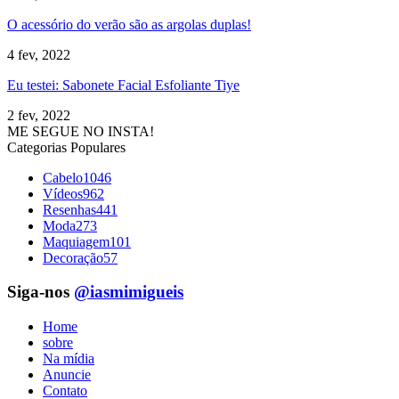
O acessório do verão são as argolas duplas!
4 fev, 2022
Eu testei: Sabonete Facial Esfoliante Tiye
2 fev, 2022
ME SEGUE NO INSTA!
Categorias Populares
Cabelo
1046
Vídeos
962
Resenhas
441
Moda
273
Maquiagem
101
Decoração
57
Siga-nos
@iasmimigueis
Home
sobre
Na mídia
Anuncie
Contato