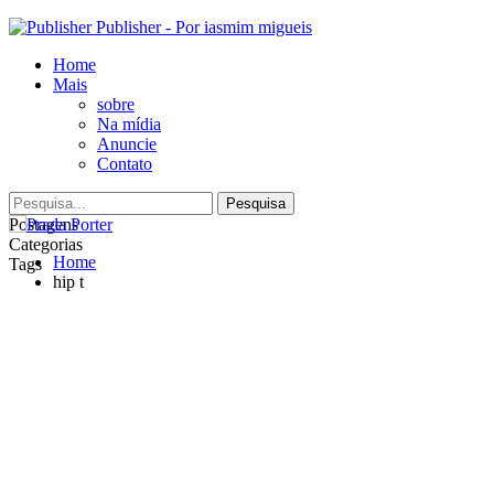
Publisher - Por iasmim migueis
Home
Mais
sobre
Na mídia
Anuncie
Contato
Postagens
Categorias
Home
Tags
hip t