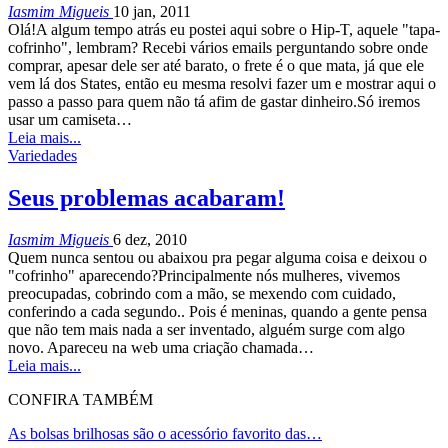
Iasmim Migueis
10 jan, 2011
Olá!A algum tempo atrás eu postei aqui sobre o Hip-T, aquele "tapa-
cofrinho", lembram? Recebi vários emails perguntando sobre onde
comprar, apesar dele ser até barato, o frete é o que mata, já que ele
vem lá dos States, então eu mesma resolvi fazer um e mostrar aqui o
passo a passo para quem não tá afim de gastar dinheiro.Só iremos
usar um camiseta…
Leia mais...
Variedades
Seus problemas acabaram!
Iasmim Migueis
6 dez, 2010
Quem nunca sentou ou abaixou pra pegar alguma coisa e deixou o
"cofrinho" aparecendo?Principalmente nós mulheres, vivemos
preocupadas, cobrindo com a mão, se mexendo com cuidado,
conferindo a cada segundo.. Pois é meninas, quando a gente pensa
que não tem mais nada a ser inventado, alguém surge com algo
novo. Apareceu na web uma criação chamada…
Leia mais...
CONFIRA TAMBÉM
As bolsas brilhosas são o acessório favorito das…