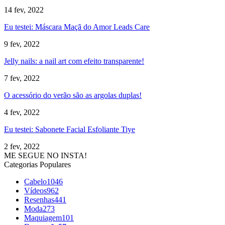
14 fev, 2022
Eu testei: Máscara Maçã do Amor Leads Care
9 fev, 2022
Jelly nails: a nail art com efeito transparente!
7 fev, 2022
O acessório do verão são as argolas duplas!
4 fev, 2022
Eu testei: Sabonete Facial Esfoliante Tiye
2 fev, 2022
ME SEGUE NO INSTA!
Categorias Populares
Cabelo
1046
Vídeos
962
Resenhas
441
Moda
273
Maquiagem
101