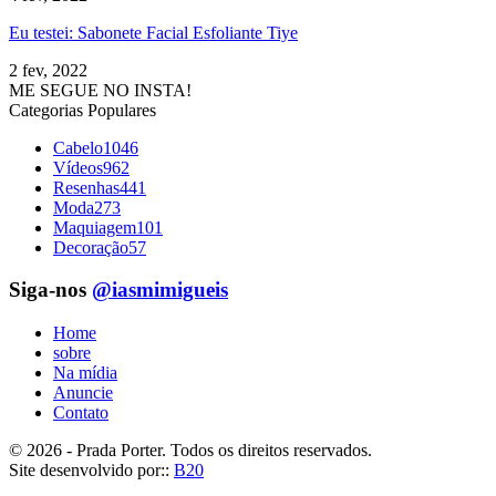
Eu testei: Sabonete Facial Esfoliante Tiye
2 fev, 2022
ME SEGUE NO INSTA!
Categorias Populares
Cabelo
1046
Vídeos
962
Resenhas
441
Moda
273
Maquiagem
101
Decoração
57
Siga-nos
@iasmimigueis
Home
sobre
Na mídia
Anuncie
Contato
© 2026 - Prada Porter. Todos os direitos reservados.
Site desenvolvido por::
B20