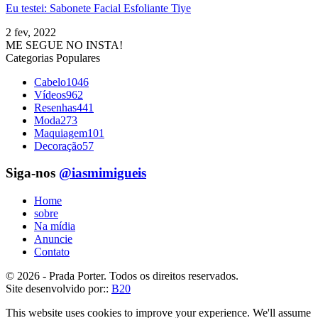
Eu testei: Sabonete Facial Esfoliante Tiye
2 fev, 2022
ME SEGUE NO INSTA!
Categorias Populares
Cabelo
1046
Vídeos
962
Resenhas
441
Moda
273
Maquiagem
101
Decoração
57
Siga-nos
@iasmimigueis
Home
sobre
Na mídia
Anuncie
Contato
© 2026 - Prada Porter. Todos os direitos reservados.
Site desenvolvido por::
B20
This website uses cookies to improve your experience. We'll assume