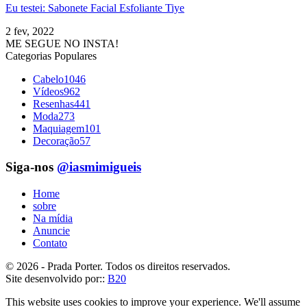
Eu testei: Sabonete Facial Esfoliante Tiye
2 fev, 2022
ME SEGUE NO INSTA!
Categorias Populares
Cabelo
1046
Vídeos
962
Resenhas
441
Moda
273
Maquiagem
101
Decoração
57
Siga-nos
@iasmimigueis
Home
sobre
Na mídia
Anuncie
Contato
© 2026 - Prada Porter. Todos os direitos reservados.
Site desenvolvido por::
B20
This website uses cookies to improve your experience. We'll assume