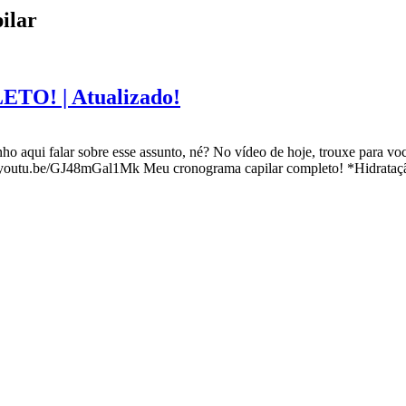
ilar
! | Atualizado!
o aqui falar sobre esse assunto, né? No vídeo de hoje, trouxe para vo
s://youtu.be/GJ48mGal1Mk Meu cronograma capilar completo! *Hidrat