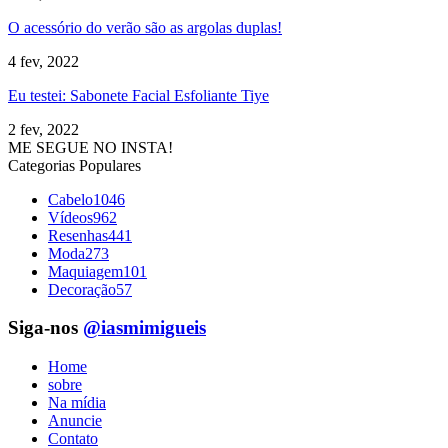
O acessório do verão são as argolas duplas!
4 fev, 2022
Eu testei: Sabonete Facial Esfoliante Tiye
2 fev, 2022
ME SEGUE NO INSTA!
Categorias Populares
Cabelo
1046
Vídeos
962
Resenhas
441
Moda
273
Maquiagem
101
Decoração
57
Siga-nos
@iasmimigueis
Home
sobre
Na mídia
Anuncie
Contato