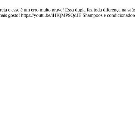
eta e esse é um erro muito grave! Essa dupla faz toda diferença na saú
ais gosto! https://youtu.be/iHKjMP9QdJE Shampoos e condicionador