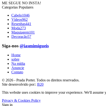
ME SEGUE NO INSTA!
Categorias Populares
Cabelo
1046
Vídeos
962
Resenhas
441
Moda
273
Maquiagem
101
Decoração
57
Siga-nos
@iasmimigueis
Home
sobre
Na mídia
Anuncie
Contato
© 2026 - Prada Porter. Todos os direitos reservados.
Site desenvolvido por::
B20
This website uses cookies to improve your experience. We'll assume yo
Privacy & Cookies Policy
Sign in