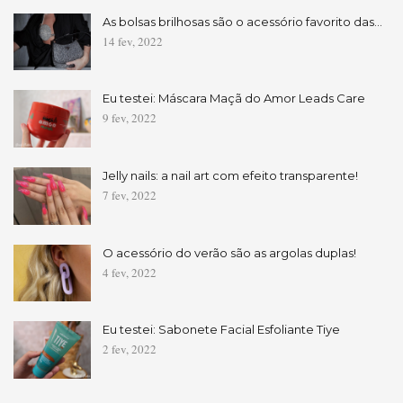
As bolsas brilhosas são o acessório favorito das…
14 fev, 2022
Eu testei: Máscara Maçã do Amor Leads Care
9 fev, 2022
Jelly nails: a nail art com efeito transparente!
7 fev, 2022
O acessório do verão são as argolas duplas!
4 fev, 2022
Eu testei: Sabonete Facial Esfoliante Tiye
2 fev, 2022