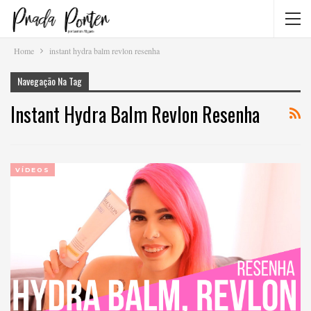
Home
instant hydra balm revlon resenha
Navegação Na Tag
Instant Hydra Balm Revlon Resenha
VÍDEOS