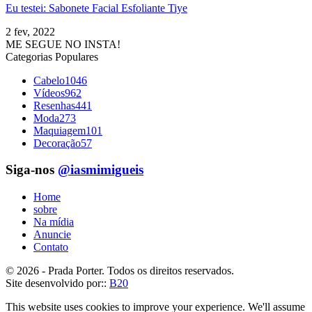
Eu testei: Sabonete Facial Esfoliante Tiye
2 fev, 2022
ME SEGUE NO INSTA!
Categorias Populares
Cabelo
1046
Vídeos
962
Resenhas
441
Moda
273
Maquiagem
101
Decoração
57
Siga-nos
@iasmimigueis
Home
sobre
Na mídia
Anuncie
Contato
© 2026 - Prada Porter. Todos os direitos reservados.
Site desenvolvido por::
B20
This website uses cookies to improve your experience. We'll assume