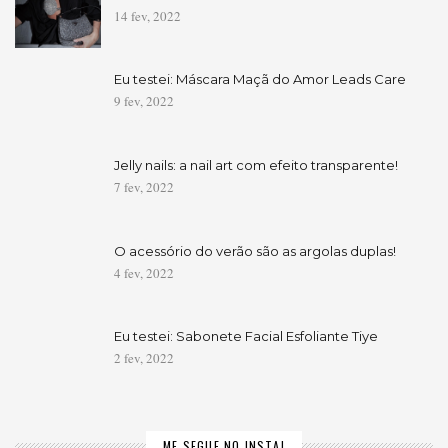
14 fev, 2022
Eu testei: Máscara Maçã do Amor Leads Care
9 fev, 2022
Jelly nails: a nail art com efeito transparente!
7 fev, 2022
O acessório do verão são as argolas duplas!
4 fev, 2022
Eu testei: Sabonete Facial Esfoliante Tiye
2 fev, 2022
ME SEGUE NO INSTA!