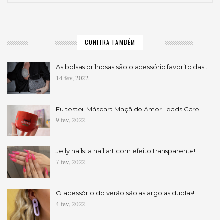
CONFIRA TAMBÉM
As bolsas brilhosas são o acessório favorito das…
14 fev, 2022
Eu testei: Máscara Maçã do Amor Leads Care
9 fev, 2022
Jelly nails: a nail art com efeito transparente!
7 fev, 2022
O acessório do verão são as argolas duplas!
4 fev, 2022