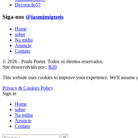
Decoração
57
Siga-nos
@iasmimigueis
Home
sobre
Na mídia
Anuncie
Contato
© 2026 - Prada Porter. Todos os direitos reservados.
Site desenvolvido por::
B20
This website uses cookies to improve your experience. We'll assume yo
Privacy & Cookies Policy
Sign in
Home
sobre
Na mídia
Anuncie
Contato