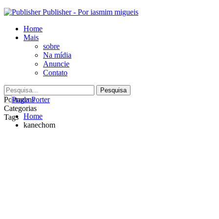
Publisher - Por iasmim migueis
Home
Mais
sobre
Na mídia
Anuncie
Contato
Postagens
Categorias
Home
Tags
kanechom