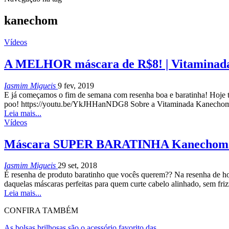
kanechom
Vídeos
A MELHOR máscara de R$8! | Vitamina
Iasmim Migueis
9 fev, 2019
E já começamos o fim de semana com resenha boa e baratinha! Hoje t
poo! https://youtu.be/YkJHHanNDG8 Sobre a Vitaminada Kanechom A
Leia mais...
Vídeos
Máscara SUPER BARATINHA Kanechom M
Iasmim Migueis
29 set, 2018
É resenha de produto baratinho que vocês querem?? Na resenha de
daquelas máscaras perfeitas para quem curte cabelo alinhado, sem friz
Leia mais...
CONFIRA TAMBÉM
As bolsas brilhosas são o acessório favorito das…