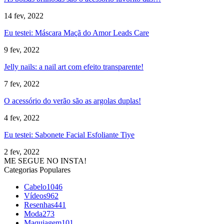
14 fev, 2022
Eu testei: Máscara Maçã do Amor Leads Care
9 fev, 2022
Jelly nails: a nail art com efeito transparente!
7 fev, 2022
O acessório do verão são as argolas duplas!
4 fev, 2022
Eu testei: Sabonete Facial Esfoliante Tiye
2 fev, 2022
ME SEGUE NO INSTA!
Categorias Populares
Cabelo
1046
Vídeos
962
Resenhas
441
Moda
273
Maquiagem
101