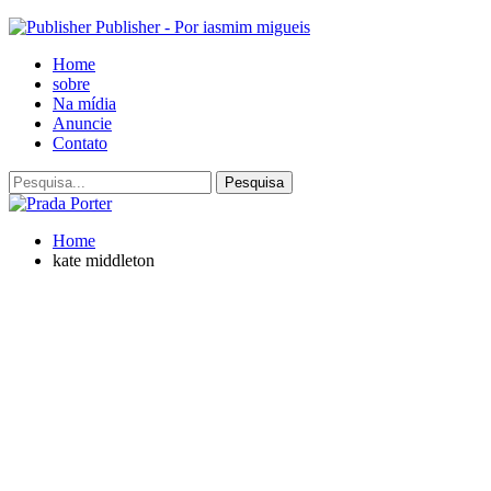
Publisher - Por iasmim migueis
Home
sobre
Na mídia
Anuncie
Contato
Home
kate middleton