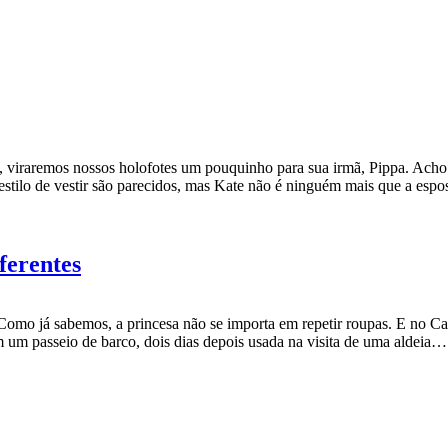
on, viraremos nossos holofotes um pouquinho para sua irmã, Pippa. Acho
estilo de vestir são parecidos, mas Kate não é ninguém mais que a es
ferentes
omo já sabemos, a princesa não se importa em repetir roupas. E no Cana
em um passeio de barco, dois dias depois usada na visita de uma aldeia…