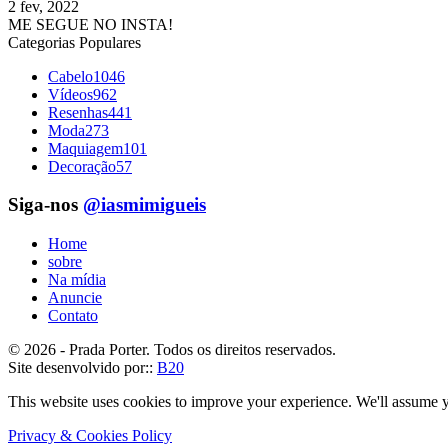
2 fev, 2022
ME SEGUE NO INSTA!
Categorias Populares
Cabelo
1046
Vídeos
962
Resenhas
441
Moda
273
Maquiagem
101
Decoração
57
Siga-nos
@iasmimigueis
Home
sobre
Na mídia
Anuncie
Contato
© 2026 - Prada Porter. Todos os direitos reservados.
Site desenvolvido por::
B20
This website uses cookies to improve your experience. We'll assume yo
Privacy & Cookies Policy