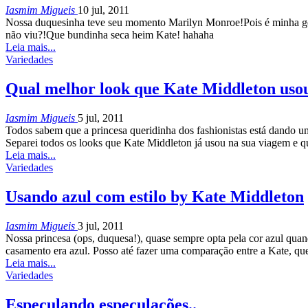
Iasmim Migueis
10 jul, 2011
Nossa duquesinha teve seu momento Marilyn Monroe!Pois é minha gent
não viu?!Que bundinha seca heim Kate! hahaha
Leia mais...
Variedades
Qual melhor look que Kate Middleton uso
Iasmim Migueis
5 jul, 2011
Todos sabem que a princesa queridinha dos fashionistas está dando um
Separei todos os looks que Kate Middleton já usou na sua viagem e 
Leia mais...
Variedades
Usando azul com estilo by Kate Middleton
Iasmim Migueis
3 jul, 2011
Nossa princesa (ops, duquesa!), quase sempre opta pela cor azul quand
casamento era azul. Posso até fazer uma comparação entre a Kate, qu
Leia mais...
Variedades
Especulando especulações..