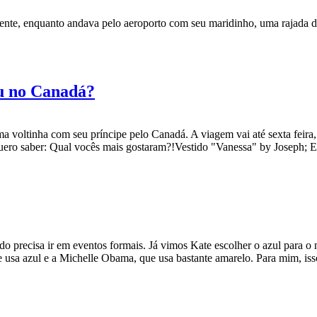
e, enquanto andava pelo aeroporto com seu maridinho, uma rajada de 
u no Canadá?
a voltinha com seu príncipe pelo Canadá. A viagem vai até sexta feira
quero saber: Qual vocês mais gostaram?!Vestido "Vanessa" by Joseph;
o precisa ir em eventos formais. Já vimos Kate escolher o azul para o n
e usa azul e a Michelle Obama, que usa bastante amarelo. Para mim, i