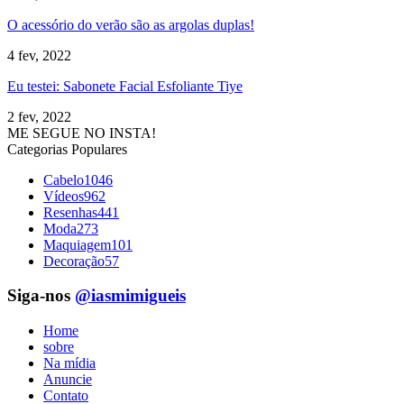
O acessório do verão são as argolas duplas!
4 fev, 2022
Eu testei: Sabonete Facial Esfoliante Tiye
2 fev, 2022
ME SEGUE NO INSTA!
Categorias Populares
Cabelo
1046
Vídeos
962
Resenhas
441
Moda
273
Maquiagem
101
Decoração
57
Siga-nos
@iasmimigueis
Home
sobre
Na mídia
Anuncie
Contato