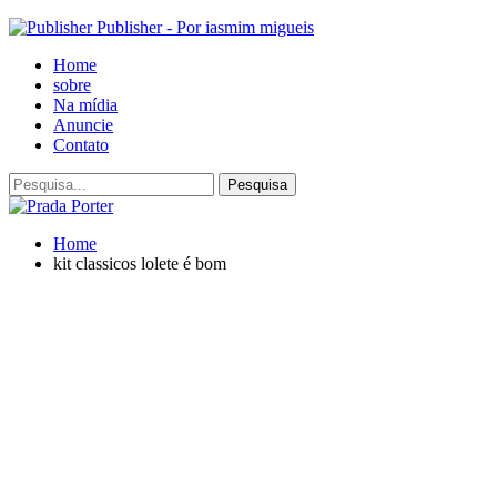
Publisher - Por iasmim migueis
Home
sobre
Na mídia
Anuncie
Contato
Home
kit classicos lolete é bom