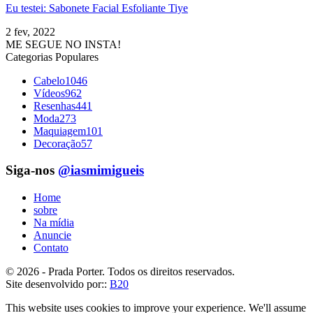
Eu testei: Sabonete Facial Esfoliante Tiye
2 fev, 2022
ME SEGUE NO INSTA!
Categorias Populares
Cabelo
1046
Vídeos
962
Resenhas
441
Moda
273
Maquiagem
101
Decoração
57
Siga-nos
@iasmimigueis
Home
sobre
Na mídia
Anuncie
Contato
© 2026 - Prada Porter. Todos os direitos reservados.
Site desenvolvido por::
B20
This website uses cookies to improve your experience. We'll assume