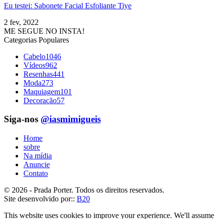
Eu testei: Sabonete Facial Esfoliante Tiye
2 fev, 2022
ME SEGUE NO INSTA!
Categorias Populares
Cabelo
1046
Vídeos
962
Resenhas
441
Moda
273
Maquiagem
101
Decoração
57
Siga-nos
@iasmimigueis
Home
sobre
Na mídia
Anuncie
Contato
© 2026 - Prada Porter. Todos os direitos reservados.
Site desenvolvido por::
B20
This website uses cookies to improve your experience. We'll assume