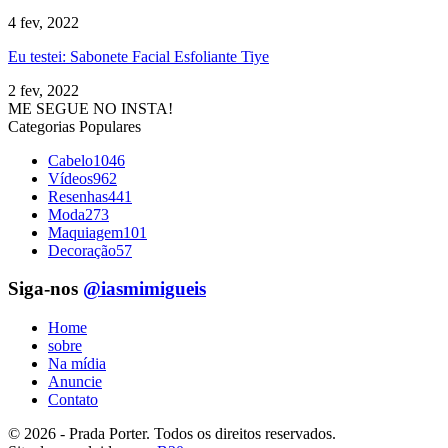
4 fev, 2022
Eu testei: Sabonete Facial Esfoliante Tiye
2 fev, 2022
ME SEGUE NO INSTA!
Categorias Populares
Cabelo
1046
Vídeos
962
Resenhas
441
Moda
273
Maquiagem
101
Decoração
57
Siga-nos
@iasmimigueis
Home
sobre
Na mídia
Anuncie
Contato
© 2026 - Prada Porter. Todos os direitos reservados.