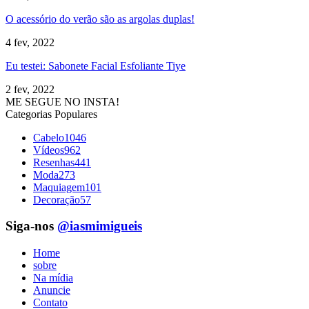
O acessório do verão são as argolas duplas!
4 fev, 2022
Eu testei: Sabonete Facial Esfoliante Tiye
2 fev, 2022
ME SEGUE NO INSTA!
Categorias Populares
Cabelo
1046
Vídeos
962
Resenhas
441
Moda
273
Maquiagem
101
Decoração
57
Siga-nos
@iasmimigueis
Home
sobre
Na mídia
Anuncie
Contato