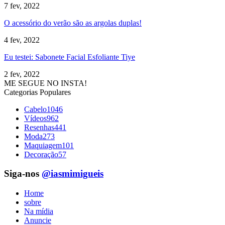
7 fev, 2022
O acessório do verão são as argolas duplas!
4 fev, 2022
Eu testei: Sabonete Facial Esfoliante Tiye
2 fev, 2022
ME SEGUE NO INSTA!
Categorias Populares
Cabelo
1046
Vídeos
962
Resenhas
441
Moda
273
Maquiagem
101
Decoração
57
Siga-nos
@iasmimigueis
Home
sobre
Na mídia
Anuncie