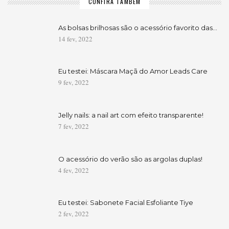
CONFIRA TAMBÉM
As bolsas brilhosas são o acessório favorito das…
14 fev, 2022
Eu testei: Máscara Maçã do Amor Leads Care
9 fev, 2022
Jelly nails: a nail art com efeito transparente!
7 fev, 2022
O acessório do verão são as argolas duplas!
4 fev, 2022
Eu testei: Sabonete Facial Esfoliante Tiye
2 fev, 2022