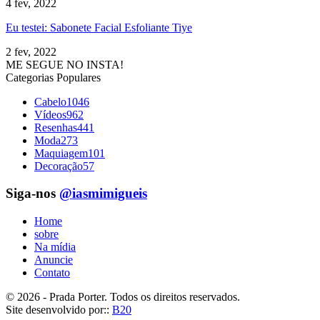
4 fev, 2022
Eu testei: Sabonete Facial Esfoliante Tiye
2 fev, 2022
ME SEGUE NO INSTA!
Categorias Populares
Cabelo
1046
Vídeos
962
Resenhas
441
Moda
273
Maquiagem
101
Decoração
57
Siga-nos
@iasmimigueis
Home
sobre
Na mídia
Anuncie
Contato
© 2026 - Prada Porter. Todos os direitos reservados.
Site desenvolvido por::
B20