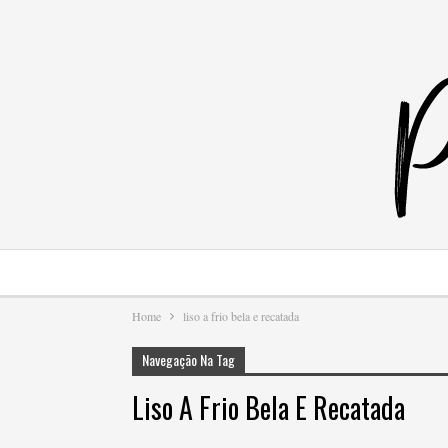
Home
liso a frio bela e recatada
Navegação Na Tag
Liso A Frio Bela E Recatada