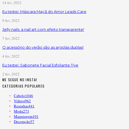
14 fev, 2022
Eu testei: Máscara Maçã do Amor Leads Care
9 fev, 2022
Jelly nails: a nail art com efeito transparente!
7 fev, 2022
O acessório do verão são as argolas duplas!
4 fev, 2022
Eu testei: Sabonete Facial Esfoliante Tiye
2 fev, 2022
ME SEGUE NO INSTA!
CATEGORIAS POPULARES
Cabelo
1046
Vídeos
962
Resenhas
441
Moda
273
Maquiagem
101
Decoração
57