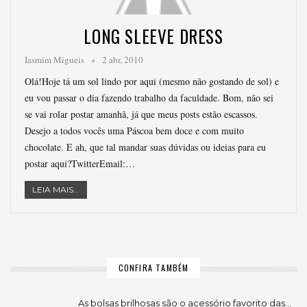
LONG SLEEVE DRESS
Iasmim Migueis
2 abr, 2010
Olá!Hoje tá um sol lindo por aqui (mesmo não gostando de sol) e
eu vou passar o dia fazendo trabalho da faculdade. Bom, não sei
se vai rolar postar amanhã, já que meus posts estão escassos.
Desejo a todos vocês uma Páscoa bem doce e com muito
chocolate. E ah, que tal mandar suas dúvidas ou ideias para eu
postar aqui?TwitterEmail:…
LEIA MAIS...
CONFIRA TAMBÉM
As bolsas brilhosas são o acessório favorito das…