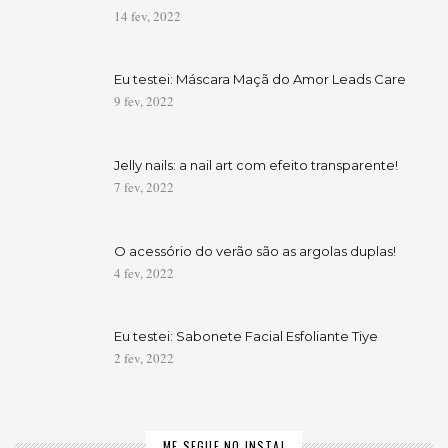
14 fev, 2022
Eu testei: Máscara Maçã do Amor Leads Care
9 fev, 2022
Jelly nails: a nail art com efeito transparente!
7 fev, 2022
O acessório do verão são as argolas duplas!
4 fev, 2022
Eu testei: Sabonete Facial Esfoliante Tiye
2 fev, 2022
ME SEGUE NO INSTA!