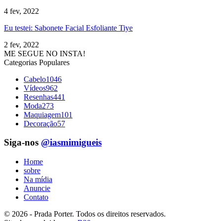
4 fev, 2022
Eu testei: Sabonete Facial Esfoliante Tiye
2 fev, 2022
ME SEGUE NO INSTA!
Categorias Populares
Cabelo
1046
Vídeos
962
Resenhas
441
Moda
273
Maquiagem
101
Decoração
57
Siga-nos
@iasmimigueis
Home
sobre
Na mídia
Anuncie
Contato
© 2026 - Prada Porter. Todos os direitos reservados.