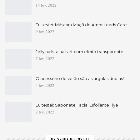
14 fev, 2022
Eu testei: Máscara Maçã do Amor Leads Care
9 fev, 2022
Jelly nails: a nail art com efeito transparente!
7 fev, 2022
O acessório do verão são as argolas duplas!
4 fev, 2022
Eu testei: Sabonete Facial Esfoliante Tiye
2 fev, 2022
ME SEGUE NO INSTA!