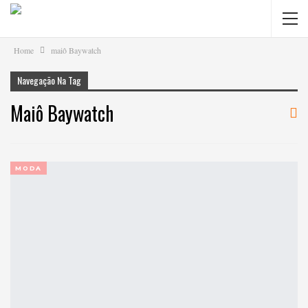
Home
maiô Baywatch
Navegação Na Tag
Maiô Baywatch
MODA