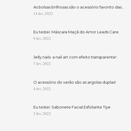
As bolsas brilhosas são o acessório favorito das…
14 fev, 2022
Eu testei: Máscara Maçã do Amor Leads Care
9 fev, 2022
Jelly nails: a nail art com efeito transparente!
7 fev, 2022
O acessório do verão são as argolas duplas!
4 fev, 2022
Eu testei: Sabonete Facial Esfoliante Tiye
2 fev, 2022