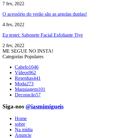
7 fev, 2022
O acessório do verão são as argolas duplas!
4 fev, 2022
Eu testei: Sabonete Facial Esfoliante Tiye
2 fev, 2022
ME SEGUE NO INSTA!
Categorias Populares
Cabelo
1046
Vídeos
962
Resenhas
441
Moda
273
Maquiagem
101
Decoração
57
Siga-nos
@iasmimigueis
Home
sobre
Na mídia
Anuncie