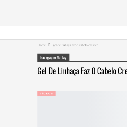
Home
gel de linhaça faz o cabelo crescer
Navegação Na Tag
Gel De Linhaça Faz O Cabelo Cr
VÍDEOS