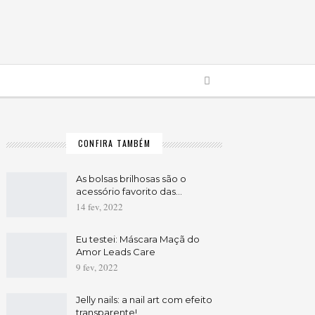
CONFIRA TAMBÉM
As bolsas brilhosas são o
acessório favorito das…
14 fev, 2022
Eu testei: Máscara Maçã do
Amor Leads Care
9 fev, 2022
Jelly nails: a nail art com efeito
transparente!