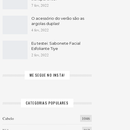
7 fev, 2022
O acessório do verão são as
argolas duplas!
4 fev, 2022
Eu testei: Sabonete Facial
Esfoliante Tiye
2 fev, 2022
ME SEGUE NO INSTA!
CATEGORIAS POPULARES
Cabelo
1046