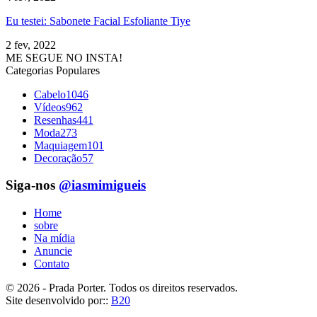
Eu testei: Sabonete Facial Esfoliante Tiye
2 fev, 2022
ME SEGUE NO INSTA!
Categorias Populares
Cabelo
1046
Vídeos
962
Resenhas
441
Moda
273
Maquiagem
101
Decoração
57
Siga-nos
@iasmimigueis
Home
sobre
Na mídia
Anuncie
Contato
© 2026 - Prada Porter. Todos os direitos reservados.
Site desenvolvido por::
B20