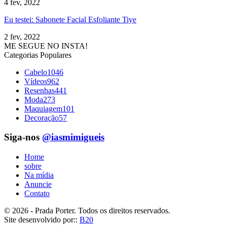
4 fev, 2022
Eu testei: Sabonete Facial Esfoliante Tiye
2 fev, 2022
ME SEGUE NO INSTA!
Categorias Populares
Cabelo
1046
Vídeos
962
Resenhas
441
Moda
273
Maquiagem
101
Decoração
57
Siga-nos
@iasmimigueis
Home
sobre
Na mídia
Anuncie
Contato
© 2026 - Prada Porter. Todos os direitos reservados.
Site desenvolvido por::
B20