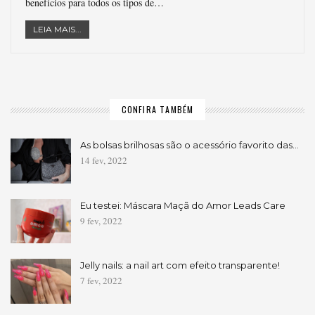
benefícios para todos os tipos de…
LEIA MAIS...
CONFIRA TAMBÉM
As bolsas brilhosas são o acessório favorito das…
14 fev, 2022
Eu testei: Máscara Maçã do Amor Leads Care
9 fev, 2022
Jelly nails: a nail art com efeito transparente!
7 fev, 2022