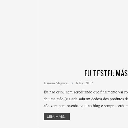
EU TESTEI: MÁ
Iasmim Migueis
6 fev, 2017
Eu não estou nem acreditando que finalmente vai ro
de uma mão (e ainda sobram dedos) dos produtos de
não vem para resenha aqui no blog e sempre acabam
LEIA MAIS...