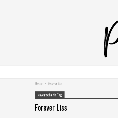
Home
forever liss
Navegação Na Tag
Forever Liss