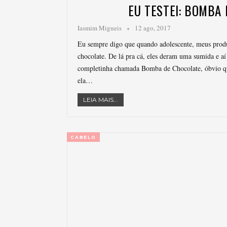
EU TESTEI: BOMBA 
Iasmim Migueis
12 ago, 2017
Eu sempre digo que quando adolescente, meus produ
chocolate. De lá pra cá, eles deram uma sumida e a
completinha chamada Bomba de Chocolate, óbvio que
ela…
LEIA MAIS...
CABELO