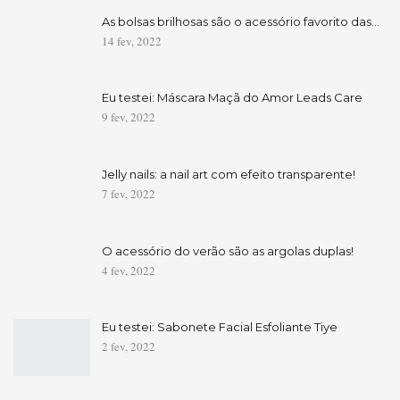
As bolsas brilhosas são o acessório favorito das…
14 fev, 2022
Eu testei: Máscara Maçã do Amor Leads Care
9 fev, 2022
Jelly nails: a nail art com efeito transparente!
7 fev, 2022
O acessório do verão são as argolas duplas!
4 fev, 2022
Eu testei: Sabonete Facial Esfoliante Tiye
2 fev, 2022