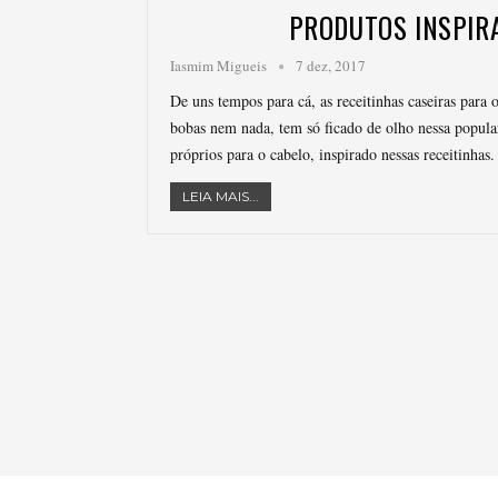
PRODUTOS INSPIRA
Iasmim Migueis
7 dez, 2017
De uns tempos para cá, as receitinhas caseiras par
bobas nem nada, tem só ficado de olho nessa popular
próprios para o cabelo, inspirado nessas receitinha
LEIA MAIS...