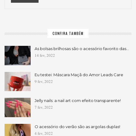
CONFIRA TAMBÉM
As bolsas brilhosas são o acessório favorito das…
14 fev, 2022
Eu testei: Máscara Maçã do Amor Leads Care
9 fev, 2022
Jelly nails: a nail art com efeito transparente!
7 fev, 2022
O acessório do verão são as argolas duplas!
4 fev, 2022